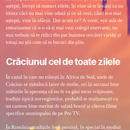
aștepți, începi să numeri zilele, îți vine să te învârți ca un
titirez căci nu mai vine odată și ce să vezi, când n-o mai
aștepți, vine în sfârșit. Dar acum ce? A venit, ești atât de
entuziasmat că n-o să-ți mai vezi colegii enervanți, nu
mai trebuie să te ridici din pat înaintea oricărei vietăți și
totuși nu știi cum să te bucuri din plin.
Crăciunul cel de toate zilele
În cazul în care nu trăiești în Africa de Sud, unde de
Crăciun se mănâncă larve de molie, ori îți ascunzi bine
măturile în speranța că nu le va găsi nicio vrăjitoare,
tradiție tipică norvegienilor, probabil te mulțumești cu
un castron bine meritat de salată boeuf și câteva filme
specifice anotimpului de pe Pro TV.
În România, tradițiile încă persistă, în special în mediul