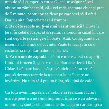
trebuie să-i cumperi o curea Gucci, te asigur că vei
obține un zâmbet cald, că-i vei reda speranța chiar și preț
de 5 minute, pentru orice fleac pe care vrei să il oferi.
Dar nu uita, împachetează-l frumos!
2.
De câte secole nu ți-ai mai văzut bunicii?
Du-te la
țară, în celălalt capăt al orașului, ia trenul în cazul în care
sunt departe și strânge-i în brațe. Atât. Cu siguranță va
însemna cât o mie de cuvinte. Poate te faci și tu cu un
cozonac și niște sărmăluțe la pachet.
3.
Fă un om de zăpadă
– că tot e mare zarvă cu apariția
filmului Frozen 2, și ce e mai carismatic decât Olaf?
Chiar dacă pare banal, să știi că niciodată nu strică
puțină deconectare de la tot acest haos în care ne
învârtim. Nu uita să-i pui un fular, să-i țină de cald!
Cu toții avem impresia că trebuie să realizăm lucruri
mărețe pentru a ne simți împliniți, însă ce e cu adevărat
important, sunt acele momente din viață în care simți că