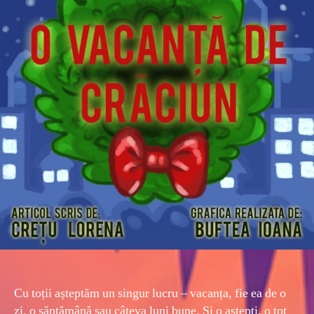
Cu toții așteptăm un singur lucru – vacanța, fie ea de o
zi, o săptămână sau câteva luni bune. Și o aștepți, o tot