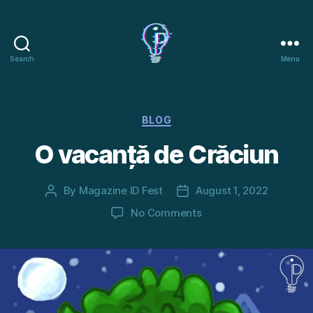
Search
Menu
I.D.
FEST
Categories
BLOG
O vacanță de Crăciun
By
Magazine ID Fest
August 1, 2022
Post
Post
author
date
on
No Comments
O
vacanță
de
Crăciun