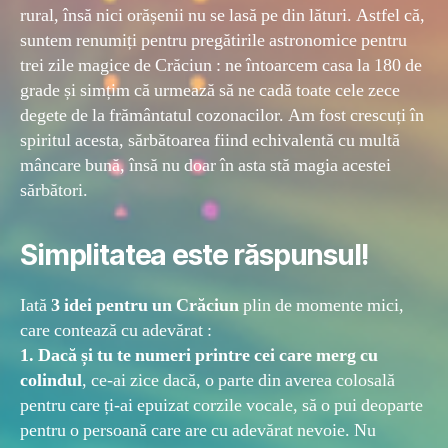
rural, însă nici orășenii nu se lasă pe din lături. Astfel că,
suntem renumiți pentru pregătirile astronomice pentru
trei zile magice de Crăciun : ne întoarcem casa la 180 de
grade și simțim că urmează să ne cadă toate cele zece
degete de la frământatul cozonacilor. Am fost crescuți în
spiritul acesta, sărbătoarea fiind echivalentă cu multă
mâncare bună, însă nu doar în asta stă magia acestei
sărbători.
Simplitatea este răspunsul!
Iată
3 idei pentru un Crăciun
plin de momente mici,
care contează cu adevărat :
1.
Dacă și tu te numeri printre cei care merg cu
colindul
, ce-ai zice dacă, o parte din averea colosală
pentru care ți-ai epuizat corzile vocale, să o pui deoparte
pentru o persoană care are cu adevărat nevoie. Nu