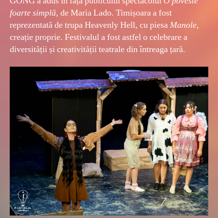
GONG a adus în fața publicului spectacolul
O poveste
foarte simplă
, de Maria Lado. Timișoara a fost
reprezentată de trupa Heavenly Hell, cu piesa
Manole
,
creație proprie. Festivalul a fost astfel o celebrare a
diversității și creativității teatrale din întreaga țară.