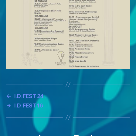
←
I.D. FEST 24
→
I.D. FEST 16