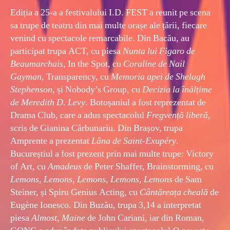
Ediția a 25-a a festivalului I.D. FEST a reunit pe scena
sa trupe de teatru din mai multe orașe ale țării, fiecare
venind cu spectacole remarcabile. Din Bacău, au
participat trupa ACT, cu piesa
Nunta lui Figaro de
Beaumarchais
, In the Spot, cu
Coraline de Nail
Gayman
, Transparency, cu
Memoria apei de Shelagh
Stephenson
, și Nobody’s Group, cu
Decizia la înălțime
de Meredith D. Levy
. Botoșaniul a fost reprezentat de
Drama Club, care a adus spectacolul
Fregvență liberă
,
scris de Gianina Cărbunariu. Din Brașov, trupa
Amprente a prezentat
Lâna de Saint-Exupéry
.
Bucureștiul a fost prezent prin mai multe trupe: Victory
of Art, cu
Amadeus
de Peter Shaffer, Brainstorming, cu
Lemons, Lemons, Lemons, Lemons, Lemons
de Sam
Steiner, și Spiru Genius Acting, cu
Cântăreața cheală
de
Eugène Ionesco. Din Buzău, trupa 3,14 a interpretat
piesa
Almost, Maine
de John Cariani, iar din Roman,