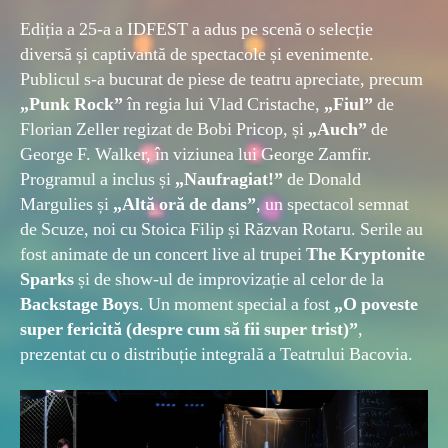
Ediția a 25-a a IDFEST a adus pe scenă o selecție
diversă și captivantă de spectacole și evenimente.
Publicul s-a bucurat de piese de teatru apreciate, precum
„Punk Rock”
în regia lui Vlad Cristache,
„Fiul”
de
Florian Zeller regizat de Bobi Pricop, și
„Auch”
de
George F. Walker, în viziunea lui George Zamfir.
Programul a inclus și
„Naufragiat!”
de Donald
Margulies și
„Altă oră de dans”
, un spectacol semnat
de Scuze, noi cu Stoica Filip și Răzvan Rotaru. Serile au
fost animate de un concert live al trupei
The Kryptonite
Sparks
și de show-ul de improvizație al celor de la
Backstage Boys
. Un moment special a fost
„O poveste
super fericită (despre cum să fii super trist)”
,
prezentat cu o distribuție integrală a Teatrului Bacovia.