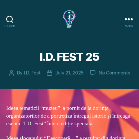
Search
Menu
I.D.
FEST
I.D. FEST 25
on
By
I.D. Fest
July 21, 2025
No Comments
Post
Post
I.D.
author
date
FES
25
Ideea tematicii “muzeu” a pornit de la dorința
organizatorilor de a portretiza întregul istoric și întreaga
esență “I.D. Fest” într-o ediție specială.
Ideea sloganului “Descoperă…” a rezultat din dorința