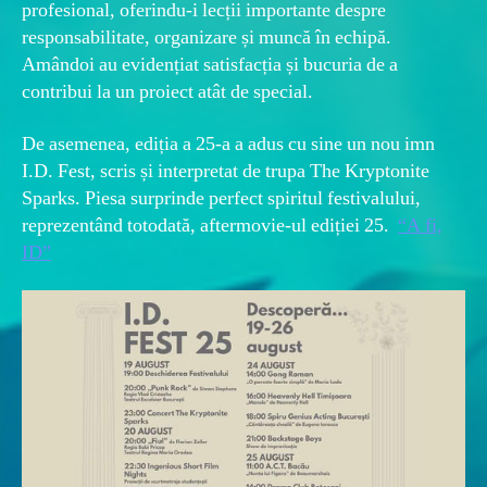
profesional, oferindu-i lecții importante despre
responsabilitate, organizare și muncă în echipă.
Amândoi au evidențiat satisfacția și bucuria de a
contribui la un proiect atât de special.
De asemenea, ediția a 25-a a adus cu sine un nou imn
I.D. Fest, scris și interpretat de trupa The Kryptonite
Sparks. Piesa surprinde perfect spiritul festivalului,
reprezentând totodată, aftermovie-ul ediției 25.
“A fi,
ID”