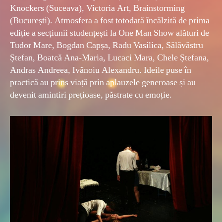
Knockers (Suceava), Victoria Art, Brainstorming
(București). Atmosfera a fost totodată încălzită de prima
ediție a secțiunii studențești la One Man Show alături de
Tudor Mare, Bogdan Capșa, Radu Vasilica, Sălăvăstru
Ștefan, Boatcă Ana-Maria, Lucaci Mara, Chele Ștefana,
Andras Andreea, Ivănoiu Alexandru. Ideile puse în
practică au prins viață prin aplauzele generoase și au
devenit amintiri prețioase, păstrate cu emoție.