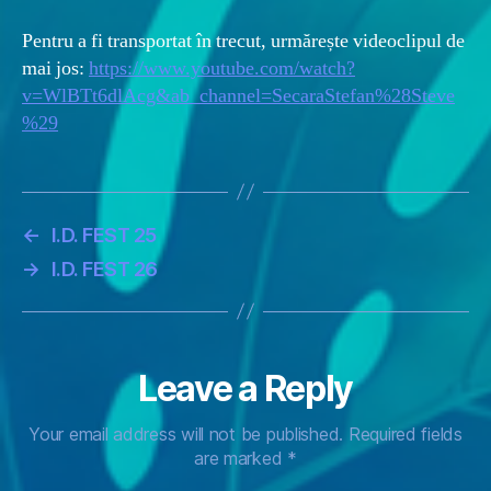
Pentru a fi transportat în trecut, urmărește videoclipul de
mai jos:
https://www.youtube.com/watch?
v=WlBTt6dlAcg&ab_channel=SecaraStefan%28Steve
%29
←
I.D. FEST 25
→
I.D. FEST 26
Leave a Reply
Your email address will not be published.
Required fields
are marked
*