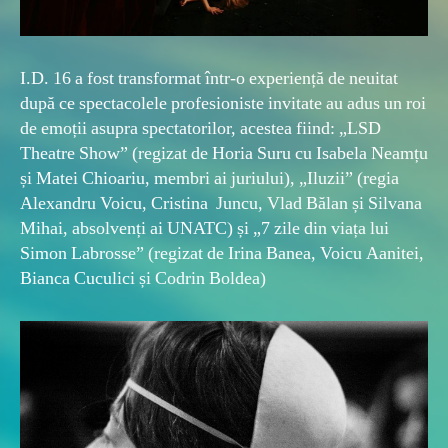
I.D. 16 a fost transformat într-o experiență de neuitat
după ce spectacolele profesioniste invitate au adus un roi
de emoții asupra spectatorilor, acestea fiind: „LSD
Theatre Show” (regizat de Horia Suru cu Isabela Neamțu
și Matei Chioariu, membri ai juriului), „Iluzii” (regia
Alexandru Voicu, Cristina Juncu, Vlad Bălan și Silvana
Mihai, absolvenți ai UNATC) și „7 zile din viața lui
Simon Labrosse” (regizat de Irina Banea, Voicu Aanitei,
Bianca Cuculici și Codrin Boldea)