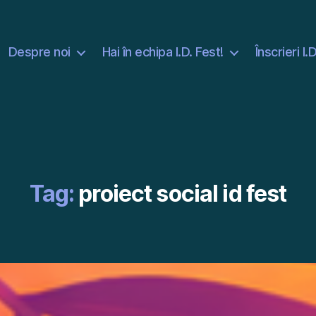
Despre noi
Hai în echipa I.D. Fest!
Înscrieri I.
Tag:
proiect social id fest