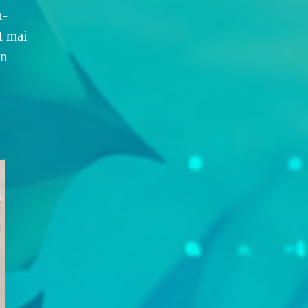
n-
t mai
in