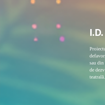
I.D
Proiect
defavor
sau din 
de dezvo
teatrală.