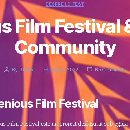
Categories
DESPRE I.D. FEST
 Film Festival &
Community
o
By
I.D. Fest
May 8, 2022
No Comments
Post
Post
In
author
date
Fi
Fe
&
enious Film Festival
I.D
Fe
C
us Film Festival este un proiect desfășurat sub egida