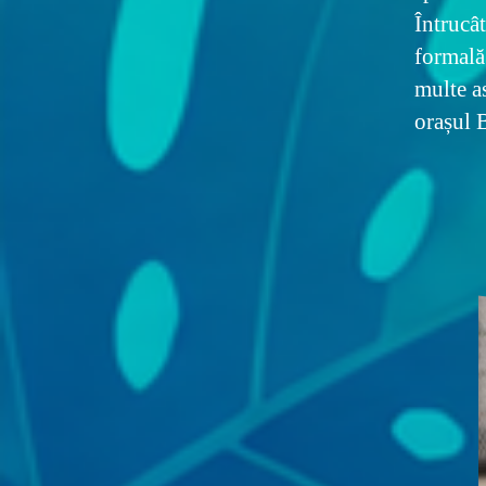
Întrucât
formală
multe a
orașul 