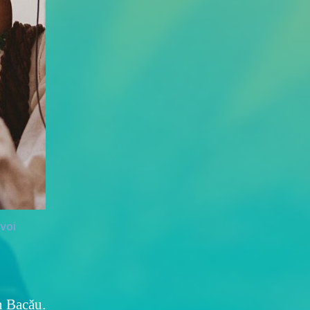
evoi
n Bacău.