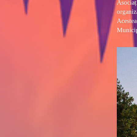
Asociaț
organiz
Acestea 
Municip