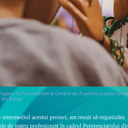
Pogany by Ilinca Istrate
la Centrul de Zi pentru Copilul cu N
 din Bacău
n intermediul acestui proiect, am reușit să organizăm
ole de teatru profesionist în cadrul Penitenciarului di