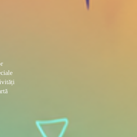
or
ciale
vități
artă