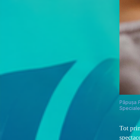
Păpușa
Speciale
Tot pri
spectac