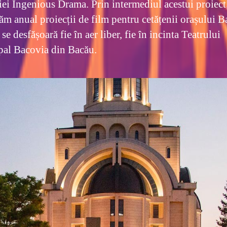
iei Ingenious Drama. Prin intermediul acestui proiect
ăm anual proiecții de film pentru cetățenii orașului B
se desfășoară fie în aer liber, fie în incinta Teatrului
al Bacovia din Bacău.