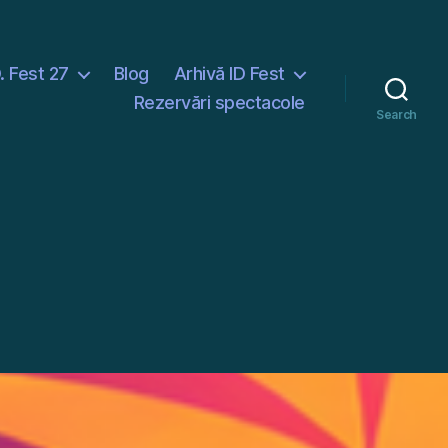
D. Fest 27
Blog
Arhivă ID Fest
Rezervări spectacole
Search