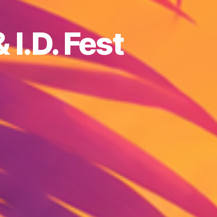
 I.D. Fest
n
genious
lm
stival
.
st
ommunity