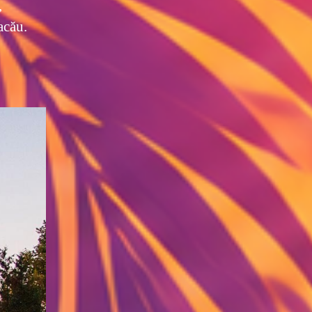
,
acău.