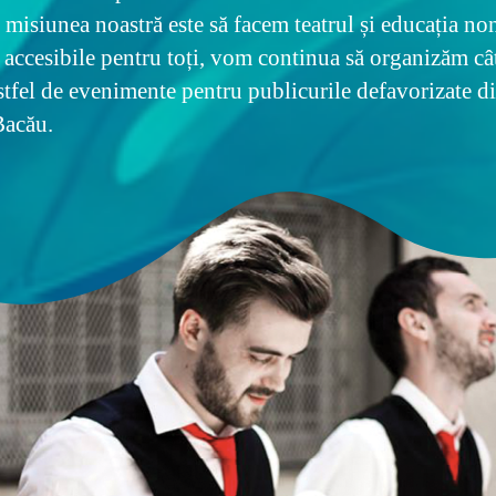
 misiunea noastră este să facem teatrul și educația no
 accesibile pentru toți, vom continua să organizăm câ
stfel de evenimente pentru publicurile defavorizate d
Bacău.