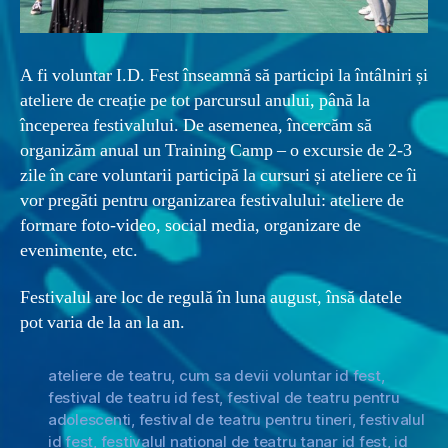
A fi voluntar I.D. Fest înseamnă să participi la întâlniri și
ateliere de creație pe tot parcursul anului, până la
începerea festivalului. De asemenea, încercăm să
organizăm anual un Training Camp – o excursie de 2-3
zile în care voluntarii participă la cursuri și ateliere ce îi
vor pregăti pentru organizarea festivalului: ateliere de
formare foto-video, social media, organizare de
evenimente, etc.
Festivalul are loc de regulă în luna august, însă datele
pot varia de la an la an.
ateliere de teatru
,
cum sa devii voluntar id fest
,
festival de teatru id fest
,
festival de teatru pentru
adolescenti
,
festival de teatru pentru tineri
,
festivalul
id fest
,
festivalul national de teatru tanar id fest
,
id