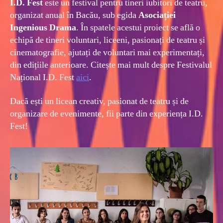
I.D. Fest
este un festival pentru tineri iubitori de teatru,
I.D.
organizat anual în Bacău, sub egida
Asociației
Fest
Ingenious Drama
. În spatele acestui proiect se află o
echipă de tineri voluntari, liceeni, pasionați de teatru și
cinematografie, ajutați de voluntari mai experimentați,
din edițiile anterioare. Citește mai mult despre Festivalul
Național I.D. Fest
aici
.
Dacă ești un licean creativ, pasionat de teatru și de
organizare de evenimente, fii parte din experiența I.D.
Fest!