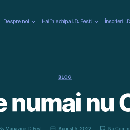
Despre noi
Hai în echipa I.D. Fest!
Înscrieri I.
Categories
BLOG
e numai nu 
By
Magazine ID Fest
August 5, 2022
No Comm
st
Post