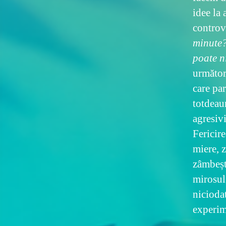
idee la 
controv
minute?
poate n
următor
care par
totdeau
agresivi
Fericire
miere, 
zâmbeșt
mirosul 
niciodat
experim