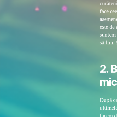
curățeni
face ce
asemene
este de
suntem 
să fim.
2. 
mic
După ce
ultimel
facem d