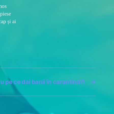
umos
 piese
cap și ai
u pe ce dai banii în carantină?!
→