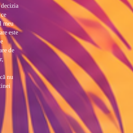
 decizia
 ce
ul meu
are este
le
are de
r,
acă nu
tinei