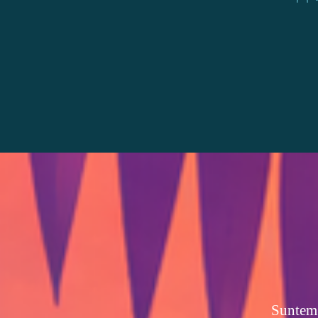
au
Suntem 