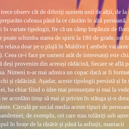
 trece observ cât de diferiți suntem unii de alții, de la 
 preparăm cafeaua până la ce căutăm în altă persoană
i în variate tipologii, fie că un câmp împânzit de flor
e poate schimba starea de spirit la 180 de grade, ori f
m relaxa doar pe o plajă în Maldive ( ambele variante
). Ceea ce-i face pe oameni atât de interesanți este chi
ă deși provenim din aceeași rădăcină, fiecare se află p
sa. Nimeni n-ar mai admira un copac dacă ar fi forma
chi și rădăcină. Așadar, aceste tipologii persistă și în
ei, ba chiar fiind o idee mai pronunțate și mai la vede
 ne acordăm timp să mai și privim în stânga și-n drea
ainte. Circulă pe social media aceste tipuri de persoan
pandemiei; de exemplu, cei care stau tolăniți sub aște
pul în brațe de la răsărit și până la asfințit, maniacii