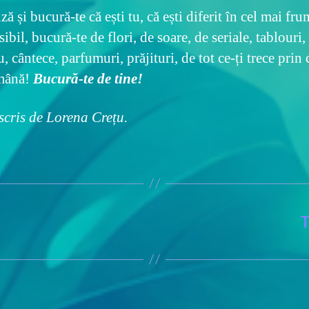
ză și bucură-te că ești tu, că ești diferit în cel mai fr
bil, bucură-te de flori, de soare, de seriale, tablouri,
u, cântece, parfumuri, prăjituri, de tot ce-ți trece prin 
emână!
Bucură-te de tine!
 scris de Lorena Crețu.
T