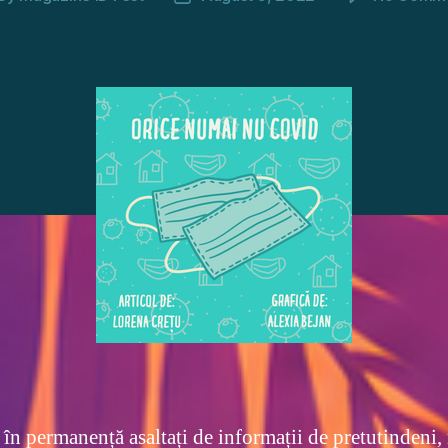
thor
date
în permanență asaltați de informații de pretutindeni,