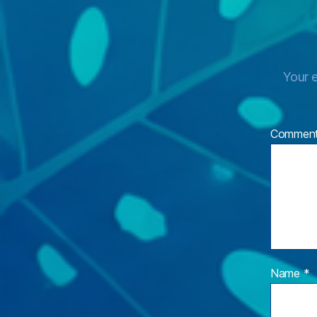
Your e
Commen
Name
*