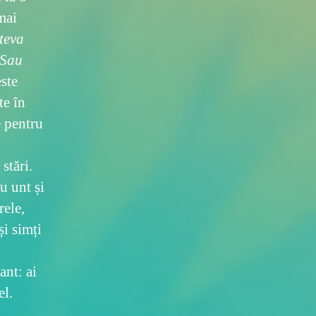
mai
teva
 Sau
ste
e în
e pentru
stări.
u unt și
rele,
și simți
ant: ai
el.