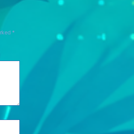
arked
*