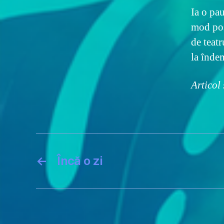
Ia o pau
mod posi
de teatr
la înd
Articol
←
Încă o zi