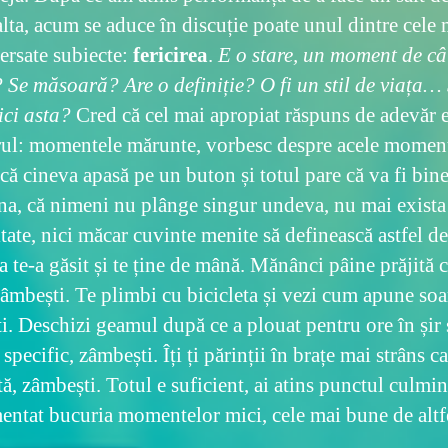
alta, acum se aduce în discuție poate unul dintre cele 
ersate subiecte:
fericirea
.
E o stare, un moment de câ
 Se măsoară? Are o definiție? O fi un stil de viața…
ici asta?
Cred că cel mai apropiat răspuns de adevăr e
ul: momentele mărunte, vorbesc despre acele moment
că cineva apasă pe un buton și totul pare că va fi bin
na, că nimeni nu plânge singur undeva, nu mai exista
tate, nici măcar cuvinte menite să definească astfel de 
a te-a găsit și te ține de mână. Mănânci pâine prăjită c
zâmbești. Te plimbi cu bicicleta și vezi cum apune soa
i. Deschizi geamul după ce a plouat pentru ore în șir 
specific, zâmbești. Îți ți părinții în brațe mai strâns ca
ă, zâmbești. Totul e suficient, ai atins punctul culmin
entat bucuria momentelor mici, cele mai bune de altf