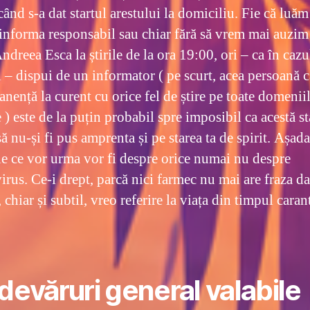
când s-a dat startul arestului la domiciliu. Fie că luăm
 informa responsabil sau chiar fără să vrem mai auzim
dreea Esca la știrile de la ora 19:00, ori – ca în caz
l – dispui de un informator ( pe scurt, acea persoană c
nență la curent cu orice fel de știre pe toate domenii
 ) este de la puțin probabil spre imposibil ca acestă st
ă nu-și fi pus amprenta și pe starea ta de spirit. Așada
le ce vor urma vor fi despre orice numai nu despre
irus. Ce-i drept, parcă nici farmec nu mai are fraza d
, chiar și subtil, vreo referire la viața din timpul caran
Adevăruri general valabile