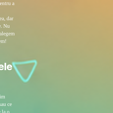
pentru a
ea, dar
e. Nu
 alegem
tem!
ele
rim
sau ce
 la o