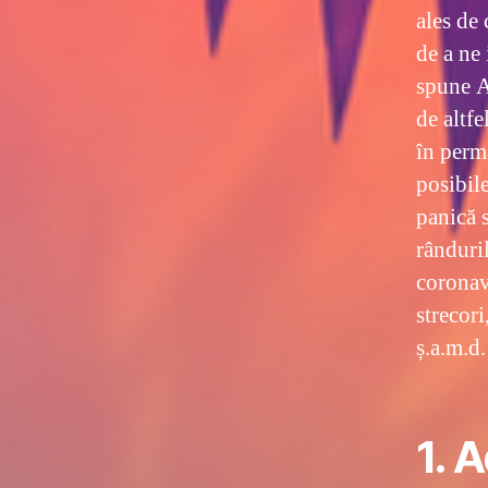
ales de 
de a ne
spune An
de altfe
în perma
posibile
panică s
rânduri
coronav
strecori
ș.a.m.d.
1. 