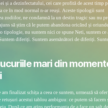
ei și a dezinfectatului, cei care profită de acest timp 
ea ce în mod normal n-ar reuși. Aceste tipologii sunt
a zodiilor, ne condamnă la un destin tragic sau nu pr
 ajuns să știm că le putem abandona oricând și oriund
o tipologie, nu suntem nici ce spune Neti, suntem ce
 Suntem diferiți. Suntem asemănători de diferiți. Sun
Bucuriile mari din moment
i
 am finalizat schița a ceea ce suntem, urmează să ofe
e retușuri acestui tablou ambiguu: ce putem să facem 
eja. După ce am atins performanța de a face un salt de