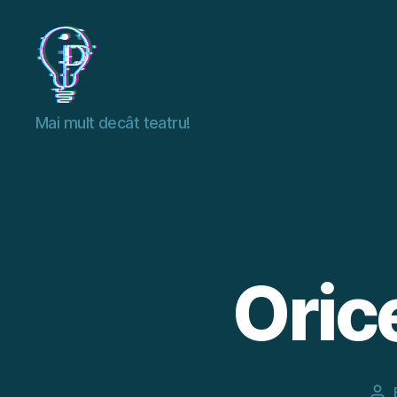
I.D.
Mai mult decât teatru!
FEST
Oric
Po