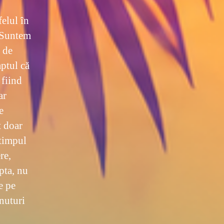
felul în
. Suntem
i de
aptul că
 fiind
ar
e
t doar
 timpul
re,
pta, nu
e pe
rnuturi