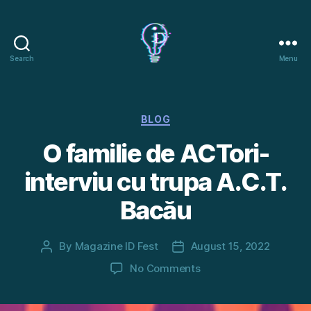
Search
Menu
I.D.
FEST
Categories
BLOG
O familie de ACTori-
interviu cu trupa A.C.T.
Bacău
By
Magazine ID Fest
August 15, 2022
Post
Post
author
date
on
No Comments
O
familie