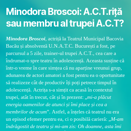
Minodora Broscoi: A.C.T.riță
sau membru al trupei A.C.T?
Minodora Broscoi
, actriță la Teatrul Municipal Bacovia
Bacău și absolventă U.N.A.T.C. București a fost, pe
parcursul a 5 zile, trainer-ul trupei A.C.T., cea care a
îndrumat-o spre teatru în adolescență. Aceasta susține că
într-o vreme în care simțea că nu aparține vreunui grup,
adunarea de actori amatori a fost pentru ea o oportunitate
să realizeze cât de productiv îți poți petrece timpul în
adolescență. Actrița s-a simțit ca acasă în contextul
trupei, atât în trecut, cât și în prezent: „
mi-a plăcut
energia oamenilor de atunci și îmi place și cea a
membrilor de acum
”. Astfel, a înțeles că teatrul nu era
un episod efemer pentru ea, ci o posibilă carieră: „
M-am
îndrăgostit de teatru și mi-am zis: Oh doamne, asta îmi