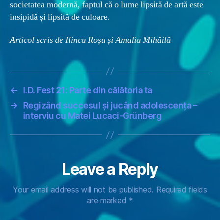
societatea modernă, faptul că o lume lipsită de artă este
insipidă și lipsită de culoare.
Articol scris de Ilinca Roșu și Amalia Mihăilă
←
I.D. Fest 21: Parte din călătoria ta
→
Regizând succesul și jucând adolescența –
interviu cu Matei Lucaci-Grünberg
Leave a Reply
Your email address will not be published.
Required fields
are marked
*