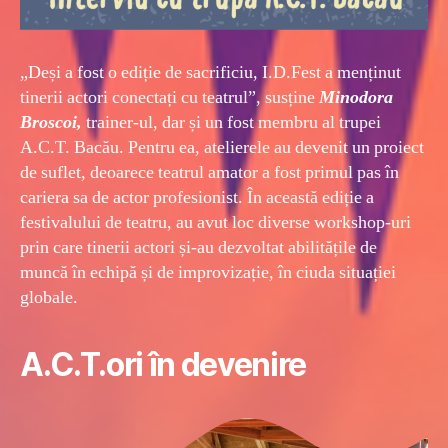
„Deși a fost o ediție de sacrificiu, I.D.Fest a menținut
tinerii actori conectați cu teatrul”, susține
Minodora
Broscoi,
trainer-ul, dar și un fost membru al trupei
A.C.T. Bacău. Pentru ea, atelierele au devenit un proiect
de suflet, deoarece teatrul amator a fost primul pas în
cariera sa de actor profesionist. În această ediție a
festivalului de teatru, au avut loc diverse workshop-uri
prin care tinerii actori și-au dezvoltat abilitățile de
muncă în echipă și de improvizație, în ciuda situației
globale.
A.C.T.ori în devenire