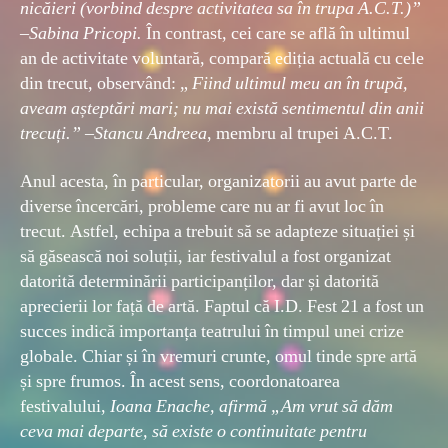
nicăieri (vorbind despre activitatea sa în trupa A.C.T.)”
–Sabina Pricopi.
În contrast, cei care se află în ultimul
an de activitate voluntară, compară ediția actuală cu cele
din trecut, observând: „
Fiind ultimul meu an în trupă,
aveam așteptări mari; nu mai există sentimentul din anii
trecuți.” –Stancu Andreea
, membru al trupei A.C.T.
Anul acesta, în particular, organizatorii au avut parte de
diverse încercări, probleme care nu ar fi avut loc în
trecut. Astfel, echipa a trebuit să se adapteze situației și
să găsească noi soluții, iar festivalul a fost organizat
datorită determinării participanților, dar și datorită
aprecierii lor față de artă. Faptul că I.D. Fest 21 a fost un
succes indică importanța teatrului în timpul unei crize
globale. Chiar și în vremuri crunte, omul tinde spre artă
și spre frumos. În acest sens, coordonatoarea
festivalului,
Ioana Enache, afirmă „Am vrut să dăm
ceva mai departe, să existe o continuitate pentru