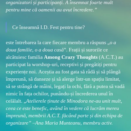
organizatori și participanți. A însemnat foarte mult
pentru mine că oamenii au avut încredere.”
Ce înseamnă I.D. Fest pentru tine?
este întrebarea la care fiecare membru a răspuns „
o a
doua familie, o a doua casă
”. Frații și surorile ce
alcătuiesc familia
Among Crazy Thoughts
(A.C.T.) au
participat la worshop-uri, receptivi și pregătiți pentru
experiențe noi. Aceștia au fost gata să râdă și să plângă
împreună, să danseze și să alerge într-un spațiu limitat,
să se strângă de mâini, legați la ochi, fără a putea să vadă
nimic în fața ochilor, punându-și încrederea unul în
celălalt. „
Atelierele ținute de Minodora ne-au unit mult,
ceea ce este benefic, având în vedere că lucrăm mereu
împreună, membrii A.C.T. făcând parte și din echipa de
organizare” –Ana Maria Munteanu, membru activ.