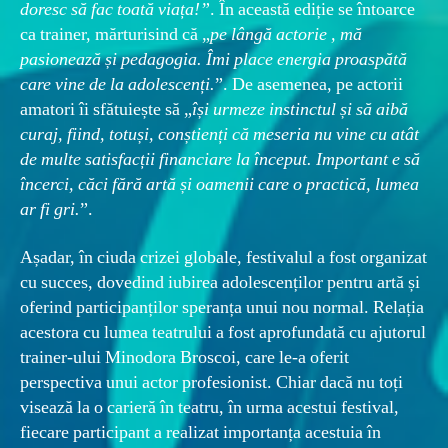
doresc să fac toată viața!”
. În această ediție se întoarce
ca trainer, mărturisind că „
pe lângă actorie , mă
pasionează și pedagogia. Îmi place energia proaspătă
care vine de la adolescenți.
”. De asemenea, pe actorii
amatori îi sfătuiește să „
își urmeze instinctul și să aibă
curaj, fiind, totuși, conștienți că meseria nu vine cu atât
de multe satisfacții financiare la început. Important e să
încerci, căci fără artă și oamenii care o practică, lumea
ar fi gri.
”.
Așadar, în ciuda crizei globale, festivalul a fost organizat
cu succes, dovedind iubirea adolescenților pentru artă și
oferind participanților speranța unui nou normal. Relația
acestora cu lumea teatrului a fost aprofundată cu ajutorul
trainer-ului Minodora Broscoi, care le-a oferit
perspectiva unui actor profesionist. Chiar dacă nu toți
visează la o carieră în teatru, în urma acestui festival,
fiecare participant a realizat importanța acestuia în