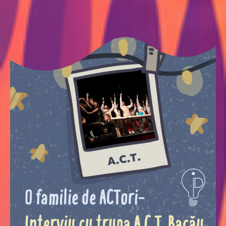
de
ACTori-
interviu
cu
trupa
A.C.T.
Bacău