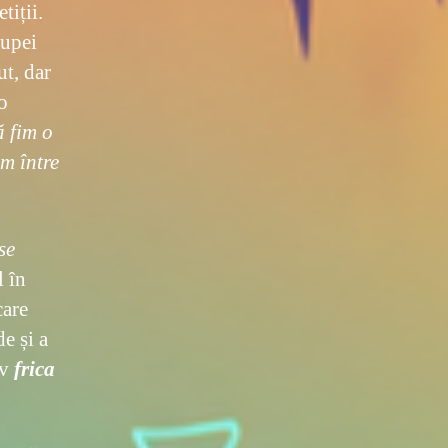
tiții.
rupei
t, dar
o
ă fim o
im între
se
l în
care
e și a
iv
frica