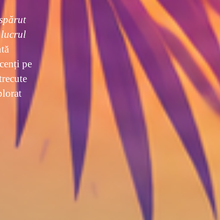
spărut
 lucrul
ntă
cenți pe
trecute
plorat