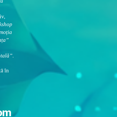
u
iv,
rkshop
emoția
iața”
otală”.
tă în
 om