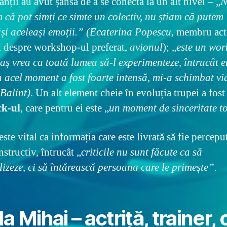
anții au avut șansa de a se conecta la un alt nivel – „
N
 că pot simți ce simte un colectiv, nu știam că putem
și aceleași emoții.” (Ecaterina Popescu
, membru act
 despre workshop-ul preferat,
avionul
); „
este un wo
 aș vrea ca toată lumea să-l experimenteze, întrucât 
în acel moment a fost foarte intensă, mi-a schimbat v
 Balint)
. Un alt element cheie în evoluția trupei a fost
ck-ul
, care pentru ei este „
un moment de sinceritate t
este vital ca informația care este livrată să fie percepu
structiv, întrucât „
criticile nu sunt făcute ca să
izeze, ci să întărească persoana care le primește”.
a Mihai – actriță, trainer,