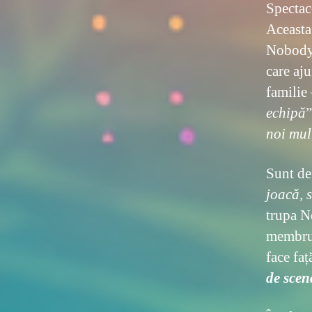
Spectaco
Aceasta 
Nobody’
care aju
familie 
echipă
noi mul
Sunt def
joacă, 
trupa N
membru 
face faț
de scen