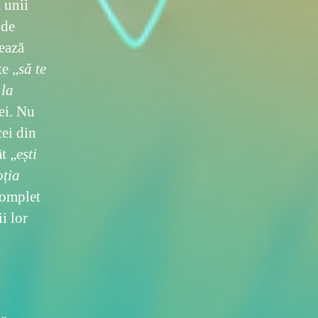
 unii
 de
țează
te „
să te
 la
ei. Nu
cei din
t „
ești
oția
complet
i lor