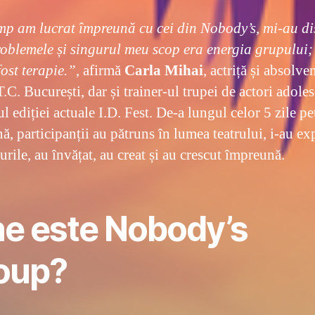
mp am lucrat împreună cu cei din Nobody’s, mi-au di
roblemele și singurul meu scop era energia grupului;
fost terapie.”
, afirmă
Carla Mihai
, actriță și absolve
C. București, dar și trainer-ul trupei de actori adoles
l ediției actuale I.D. Fest. De-a lungul celor 5 zile pe
, participanții au pătruns în lumea teatrului, i-au ex
urile, au învățat, au creat și au crescut împreună.
ne este Nobody’s
oup?