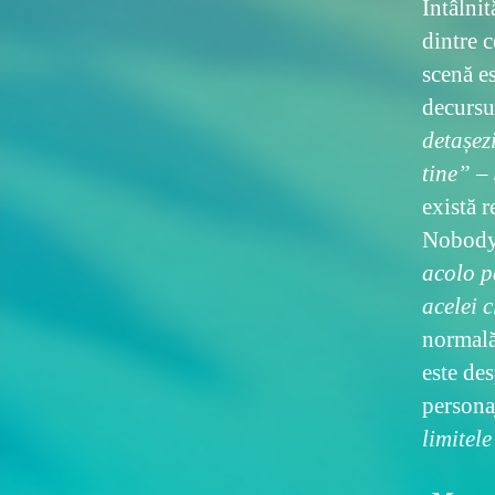
Întâlnit
dintre c
scenă es
decursul
detașezi
tine” –
există r
Nobody’
acolo p
acelei c
normală,
este des
persona
limitel