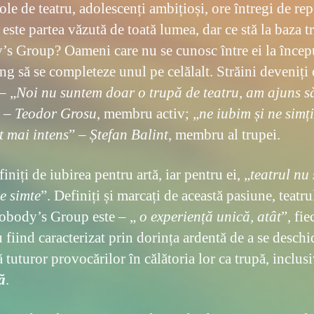
le de teatru, adolescenți ambițioși, ore întregi de repe
este partea văzută de toată lumea, dar ce stă la baza t
s Group? Oameni care nu se cunosc între ei la începu
ng să se completeze unul pe celălalt. Străini deveniți 
– „
Noi nu suntem doar o trupă de teatru, am ajuns s
” –
Teodor Grosu
, membru activ; „
ne iubim și ne simț
t mai intens
” –
Ștefan Balint
, membru al trupei.
iniți de iubirea pentru artă, iar pentru ei, „
teatrul nu 
se simte
”. Definiți și marcați de această pasiune, teatru
obody’s Group este – „
o experiență unică, atât
”, fie
fiind caracterizat prin dorința ardentă de a se deschid
ă tuturor provocărilor în călătoria lor ca trupă, inclus
ă
.