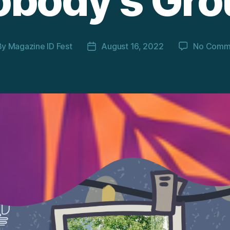
obody’s Gro
By
Magazine ID Fest
August 16, 2022
No Comm
t
Post
hor
date