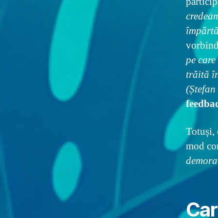
particip
credeam
împărtă
vorbind
pe care
trăită 
(Ștefan
feedba
Totuși, 
mod con
demoral
Carl