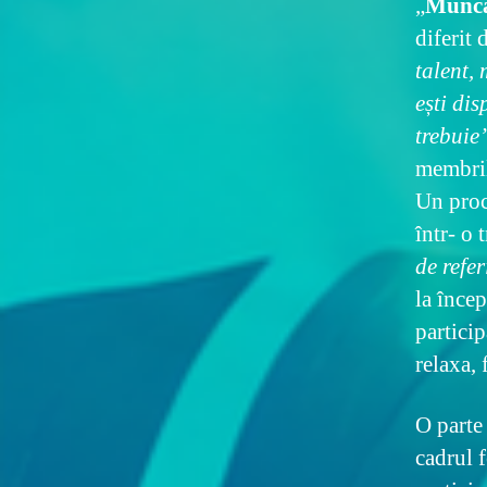
„
Munca
diferit 
talent,
ești dis
trebuie
membril
Un proc
într- o 
de refer
la înce
particip
relaxa, 
O parte 
cadrul f