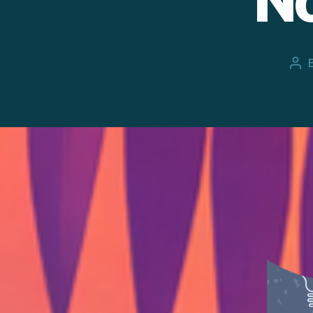
N
Pos
aut