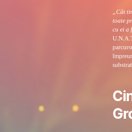
„Cât ti
toate p
cu ei a 
U.N.A.T.
parcursu
împreună
substrat
Ci
Gr