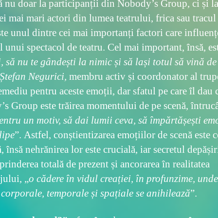
ă nu doar la participanții din Nobody’s Group, ci și la
ei mai mari actori din lumea teatrului, frica sau tracul
te unul dintre cei mai importanți factori care influen
 unui spectacol de teatru. Cel mai important, însă, es
, să nu te gândești la nimic și să lași totul să vină de
 Ștefan Negurici,
membru activ și coordonator al trup
emediu pentru aceste emoții, dar sfatul pe care îl dau 
s Group este trăirea momentului de pe scenă, întrucâ
entru un motiv, să dai lumii ceva, să împărtășești em
lipe
”. Astfel, conștientizarea emoțiilor de scenă este 
 însă nehrănirea lor este crucială, iar secretul depășiri
prinderea totală de prezent și ancorarea în realitatea
jului, „
o cădere în vidul creației, în profunzime, unde
e corporale, temporale și spațiale se anihilează
”.