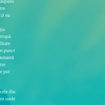
 răspuns
tre
acă nu
ția
trupă.
litate
un punct
instantă
tre
se pot
 cele din
atru unde