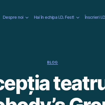
Despre noi
Hai în echipa I.D. Fest!
Înscrieri I.
Categories
BLOG
pția teatru