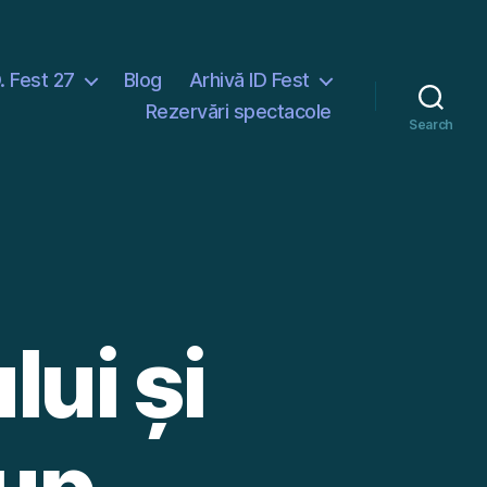
D. Fest 27
Blog
Arhivă ID Fest
Rezervări spectacole
Search
lui și