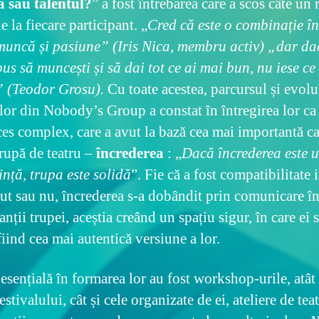
 sau talentul?
” a fost întrebarea care a scos câte un
de la fiecare participant. „
Cred că este o combinație în
 muncă și pasiune” (Iris Nica, membru activ) „dar d
pus să muncești și să dai tot ce ai mai bun, nu iese ce
” (Teodor Grosu).
Cu toate acestea, parcursul și evolu
or din Nobody’s Group a constat în întregirea lor ca 
es complex, care a avut la bază cea mai importantă ca
trupă de teatru –
încrederea
: „
Dacă încrederea este 
ință, trupa este solidă
”. Fie că a fost compatibilitate 
put sau nu, încrederea s-a dobândit prin comunicare în
anții trupei, aceștia creând un spațiu sigur, în care ei 
fiind cea mai autentică versiune a lor.
esențială în formarea lor au fost workshop-urile, atât
estivalului, cât și cele organizate de ei, ateliere de te