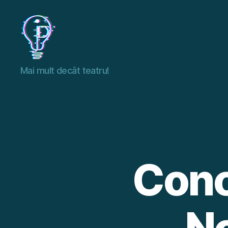
I.D.
Mai mult decât teatru!
FEST
Conce